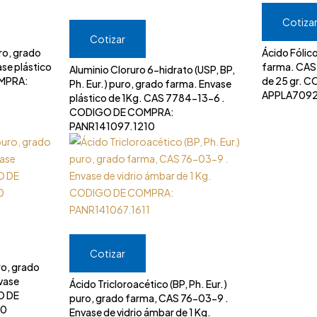
Cotiza
Cotizar
uro, grado
Ácido Fólico
se plástico
farma. CAS 59-30-3 . Envase plástico
Aluminio Cloruro 6-hidrato (USP, BP,
OMPRA:
de 25 gr. 
Ph. Eur.) puro, grado farma. Envase
APPLA709
plástico de 1Kg. CAS 7784-13-6 .
CODIGO DE COMPRA:
PANR141097.1210
Cotizar
ro, grado
vase
Ácido Tricloroacético (BP, Ph. Eur.)
O DE
puro, grado farma, CAS 76-03-9 .
00
Envase de vidrio ámbar de 1 Kg.