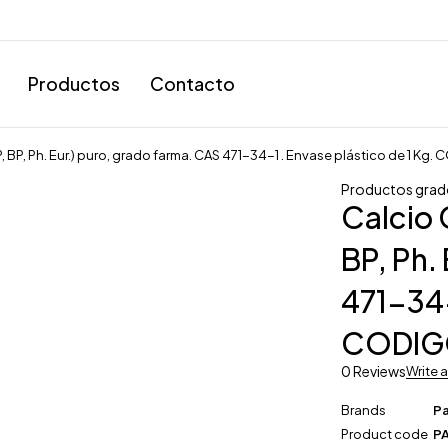
Productos
Contacto
 BP, Ph. Eur.) puro, grado farma. CAS 471-34-1 . Envase plástico de 1 Kg
Productos grad
Calcio 
BP, Ph.
471-34-
CODIGO
0 Reviews
Write 
Brands
P
Product code
PA