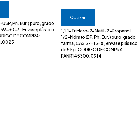
r
Cotizar
 (USP, Ph. Eur.) puro, grado
1,1,1-Tricloro-2-Metil-2-Propanol
CODIGO DE COMPRA:
1/2-hidrato (BP, Ph. Eur.) puro, grado
2.0025
farma, CAS 57-15-8 , envase plástico
de 5 kg. CODIGO DE COMPRA:
PANR145300.0914