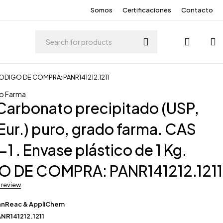
Somos
Certificaciones
Contacto
. CODIGO DE COMPRA: PANR141212.1211
o Farma
Carbonato precipitado (USP,
 Eur.) puro, grado farma. CAS
1 . Envase plástico de 1 Kg.
 DE COMPRA: PANR141212.1211
a review
anReac & AppliChem
NR141212.1211