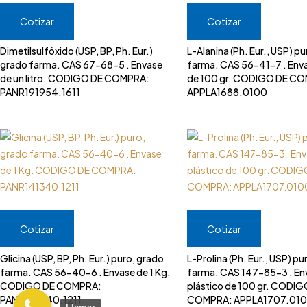
Cotizar
Cotizar
Dimetilsulfóxido (USP, BP, Ph. Eur.)
L-Alanina (Ph. Eur., USP) p
grado farma. CAS 67-68-5 . Envase
farma. CAS 56-41-7 . Enva
de un litro. CODIGO DE COMPRA:
de 100 gr. CODIGO DE C
PANR191954.1611
APPLA1688.0100
Cotizar
Cotizar
Glicina (USP, BP, Ph. Eur.) puro, grado
L-Prolina (Ph. Eur., USP) pu
farma. CAS 56-40-6 . Envase de 1 Kg.
farma. CAS 147-85-3 . En
CODIGO DE COMPRA:
plástico de 100 gr. CODIG
PANR141340.1211
COMPRA: APPLA1707.01