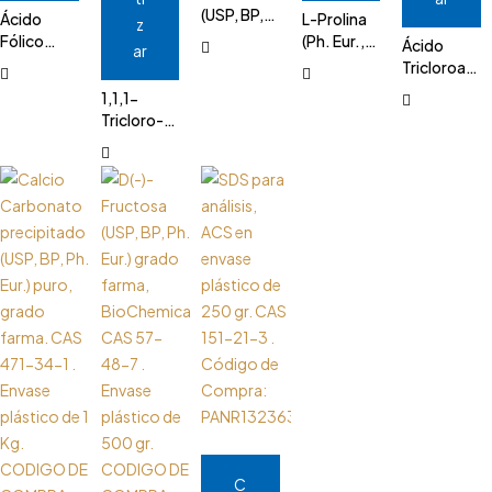
(USP, BP,
Ácido
L-Prolina
z
Ph. Eur.)
Fólico
(Ph. Eur.,
Ácido
ar
puro,
(USP, Ph.
USP) puro,
Tricloroacét
grado
Eur.) puro,
grado
(BP, Ph.
1,1,1-
farma.
grado
farma.
Eur.) puro,
Tricloro-
CAS 56-
farma.
CAS 147-
grado
2-Metil-
40-6 .
CAS 59-
85-3 .
farma,
2-
Envase de
30-3 .
Envase
CAS 76-
Propanol
1 Kg.
Envase
plástico
03-9 .
1/2-
CODIGO
plástico
de 100 gr.
Envase de
hidrato
DE
de 25 gr.
CODIGO
vidrio
(BP, Ph.
COMPRA:
CODIGO
DE
ámbar de 1
Eur.) puro,
PANR141340.1211
DE
COMPRA:
Kg.
grado
COMPRA:
APPLA1707.0100
CODIGO
farma,
APPLA7092.0025
DE
CAS 57-
COMPRA:
15-8 ,
PANR141067
envase
plástico
de 5 kg.
CODIGO
DE
C