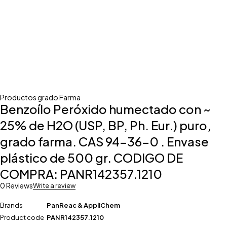
Productos grado Farma
Benzoílo Peróxido humectado con ~
25% de H2O (USP, BP, Ph. Eur.) puro,
grado farma. CAS 94-36-0 . Envase
plástico de 500 gr. CODIGO DE
COMPRA: PANR142357.1210
0 Reviews
Write a review
Brands
PanReac & AppliChem
Product code
PANR142357.1210