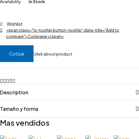
Availability
In Stock
Wishlist
<span class="ts-tooltip button-tooltip" data-title="Add to
compare">Comparar</span>
Cotizar
Ask about product
Description
Tamaño y forma
Mas vendidos