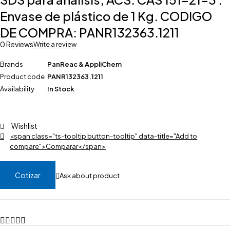
Envase de plástico de 1 Kg. CODIGO
DE COMPRA: PANR132363.1211
0 Reviews
Write a review
Brands
PanReac & AppliChem
Product code
PANR132363.1211
Availability
In Stock
Wishlist
<span class="ts-tooltip button-tooltip" data-title="Add to
compare">Comparar</span>
Cotizar
Ask about product