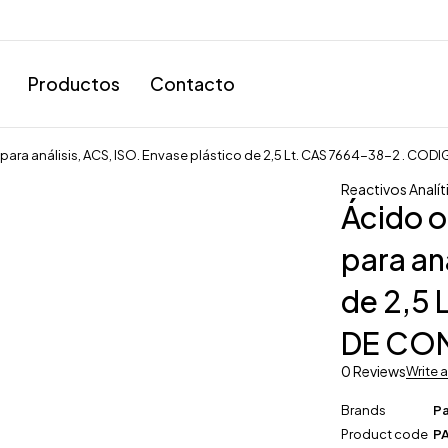
Productos
Contacto
para análisis, ACS, ISO. Envase plástico de 2,5 Lt. CAS 7664-38-2 . C
Reactivos Analít
Ácido o
para an
de 2,5
DE COM
0 Reviews
Write 
Brands
P
Product code
PA