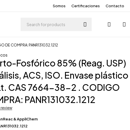
Somos
Certificaciones
Contacto
ODIGO DE COMPRA: PANR131032.1212
icos
rto-Fosfórico 85% (Reag. USP)
álisis, ACS, ISO. Envase plástico
 Lt. CAS 7664-38-2 . CODIGO
PRA: PANR131032.1212
a review
anReac & AppliChem
NR131032.1212