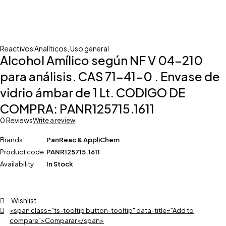
Reactivos Analíticos
,
Uso general
Alcohol Amílico según NF V 04-210
para análisis. CAS 71-41-0 . Envase de
vidrio ámbar de 1 Lt. CODIGO DE
COMPRA: PANR125715.1611
0 Reviews
Write a review
Brands
PanReac & AppliChem
Product code
PANR125715.1611
Availability
In Stock
Wishlist
<span class="ts-tooltip button-tooltip" data-title="Add to
compare">Comparar</span>