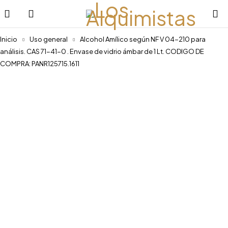
Inicio
Uso general
Alcohol Amílico según NF V 04-210 para
análisis. CAS 71-41-0 . Envase de vidrio ámbar de 1 Lt. CODIGO DE
COMPRA: PANR125715.1611