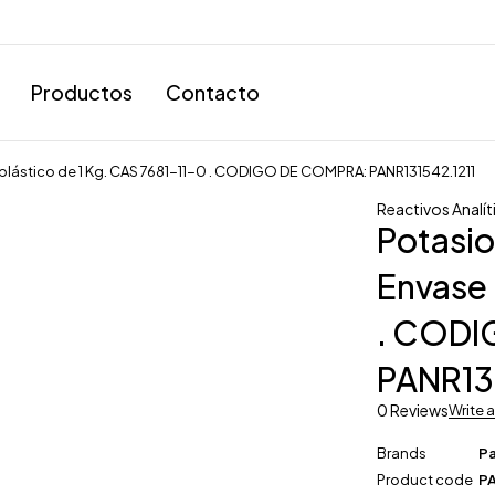
Productos
Contacto
 plástico de 1 Kg. CAS 7681-11-0 . CODIGO DE COMPRA: PANR131542.1211
Reactivos Analít
Potasio
Envase 
. CODI
PANR13
0 Reviews
Write 
Brands
P
Product code
PA