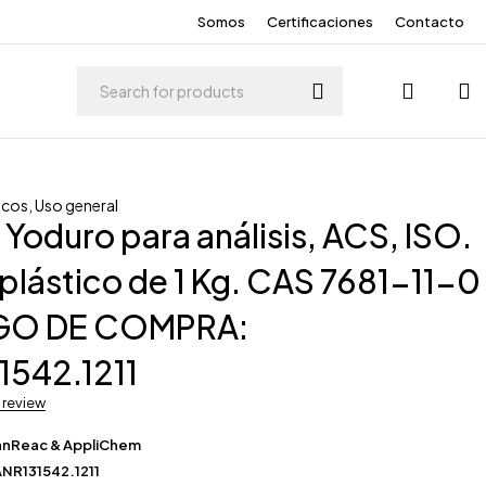
Somos
Certificaciones
Contacto
icos
,
Uso general
 Yoduro para análisis, ACS, ISO.
plástico de 1 Kg. CAS 7681-11-0
GO DE COMPRA:
1542.1211
a review
anReac & AppliChem
NR131542.1211