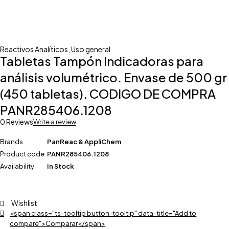
Reactivos Analíticos
,
Uso general
Tabletas Tampón Indicadoras para
análisis volumétrico. Envase de 500 gr
(450 tabletas). CODIGO DE COMPRA
PANR285406.1208
0 Reviews
Write a review
Brands
PanReac & AppliChem
Product code
PANR285406.1208
Availability
In Stock
Wishlist
<span class="ts-tooltip button-tooltip" data-title="Add to
compare">Comparar</span>