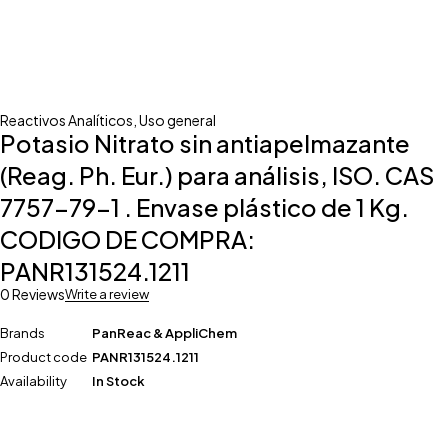
Reactivos Analíticos
,
Uso general
Potasio Nitrato sin antiapelmazante
(Reag. Ph. Eur.) para análisis, ISO. CAS
7757-79-1 . Envase plástico de 1 Kg.
CODIGO DE COMPRA:
PANR131524.1211
0 Reviews
Write a review
Brands
PanReac & AppliChem
Product code
PANR131524.1211
Availability
In Stock