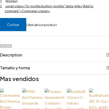
Wishlist
<span class="ts-tooltip button-tooltip" data-title="Add to
compare">Comparar</span>
Cotizar
Ask about product
Description
Tamaño y forma
Mas vendidos