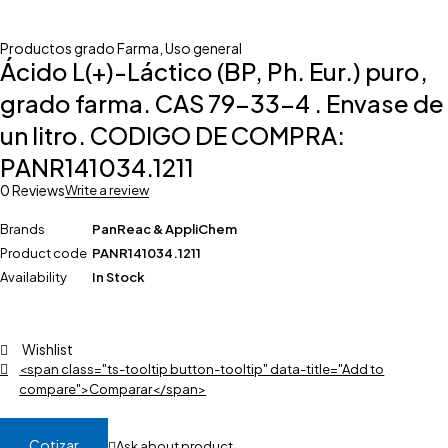
Productos grado Farma
,
Uso general
Ácido L(+)-Láctico (BP, Ph. Eur.) puro,
grado farma. CAS 79-33-4 . Envase de
un litro. CODIGO DE COMPRA:
PANR141034.1211
0 Reviews
Write a review
Brands
PanReac & AppliChem
Product code
PANR141034.1211
Availability
In Stock
Wishlist
<span class="ts-tooltip button-tooltip" data-title="Add to
compare">Comparar</span>
Cotizar
Ask about product