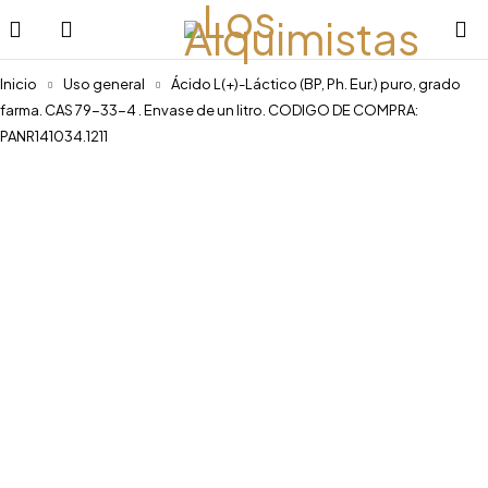
Inicio
Uso general
Ácido L(+)-Láctico (BP, Ph. Eur.) puro, grado
farma. CAS 79-33-4 . Envase de un litro. CODIGO DE COMPRA:
PANR141034.1211