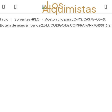
Inicio
Solventes HPLC
Acetonitrilo para LC-MS. CAS 75-05-8 .
Botella de vidrio ámbar de 2,5 Lt. CODIGO DE COMPRA: PANR701881.1612