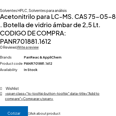
Solventes HPLC
,
Solventes para análisis
Acetonitrilo para LC-MS. CAS 75-05-8
. Botella de vidrio ámbar de 2,5 Lt.
CODIGO DE COMPRA:
PANR701881.1612
0 Reviews
Write a review
Brands
PanReac & AppliChem
Product code
PANR701881.1612
Availability
In Stock
Wishlist
<span class="ts-tooltip button-tooltip" data-title="Add to
compare">Comparar</span>
Cotizar
Ask about product