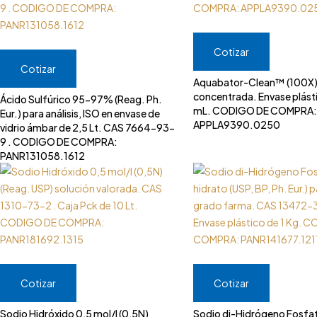
Cotizar
Cotizar
Aquabator-Clean™ (100X).
concentrada. Envase plást
Ácido Sulfúrico 95-97% (Reag. Ph.
mL. CODIGO DE COMPRA:
Eur.) para análisis, ISO en envase de
APPLA9390.0250
vidrio ámbar de 2,5 Lt. CAS 7664-93-
9 . CODIGO DE COMPRA:
PANR131058.1612
Cotizar
Cotizar
Sodio Hidróxido 0,5 mol/l (0,5N)
Sodio di-Hidrógeno Fosfa