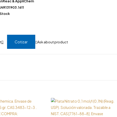
anReac & AppliChem
NR131903.1611
 Stock
Cotizar
Ask about product