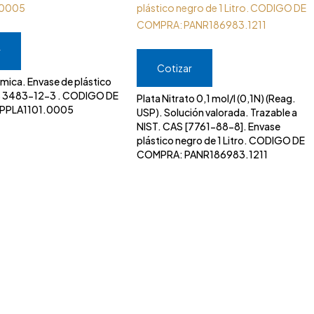
r
Cotizar
ica. Envase de plástico
AS 3483-12-3 . CODIGO DE
Plata Nitrato 0,1 mol/l (0,1N) (Reag.
PPLA1101.0005
USP). Solución valorada. Trazable a
NIST. CAS [7761-88-8]. Envase
plástico negro de 1 Litro. CODIGO DE
COMPRA: PANR186983.1211