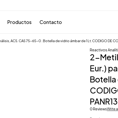
Productos
Contacto
análisis, ACS. CAS 75-65-0 . Botella de vidrio ámbar de 1 Lt. CODIGO DE 
Reactivos Analít
2-Metil
Eur.) p
Botella 
CODIG
PANR13
0 Reviews
Write 