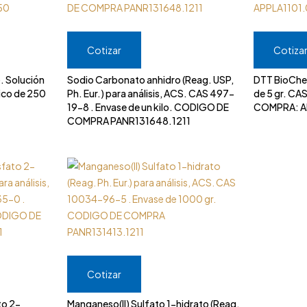
Cotizar
Cotiza
 Solución
Sodio Carbonato anhidro (Reag. USP,
DTT BioChem
ico de 250
Ph. Eur.) para análisis, ACS. CAS 497-
de 5 gr. C
19-8 . Envase de un kilo. CODIGO DE
COMPRA: A
COMPRA PANR131648.1211
Cotizar
to 2-
Manganeso(II) Sulfato 1-hidrato (Reag.