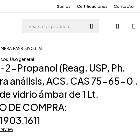
Somos
Certificaciones
Contacto
COMPRA: PANR131903.1611
icos
,
Uso general
-2-Propanol (Reag. USP, Ph.
ara análisis, ACS. CAS 75-65-0 .
de vidrio ámbar de 1 Lt.
O DE COMPRA:
1903.1611
a review